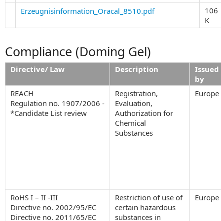
106
Erzeugnisinformation_Oracal_8510.pdf
K
Compliance (Doming Gel)
Directive/ Law
Description
Issued
by
REACH
Registration,
Europe
Regulation no. 1907/2006 -
Evaluation,
*Candidate List review
Authorization for
Chemical
Substances
RoHS I – II -III
Restriction of use of
Europe
Directive no. 2002/95/EC
certain hazardous
Directive no. 2011/65/EC
substances in