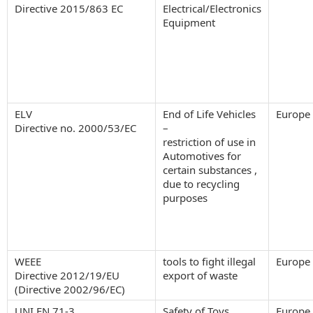
Directive 2015/863 EC
Electrical/Electronics
Equipment
ELV
End of Life Vehicles
Europe
Directive no. 2000/53/EC
–
restriction of use in
Automotives for
certain substances ,
due to recycling
purposes
WEEE
tools to fight illegal
Europe
Directive 2012/19/EU
export of waste
(Directive 2002/96/EC)
UNI EN 71-3
Safety of Toys
Europe