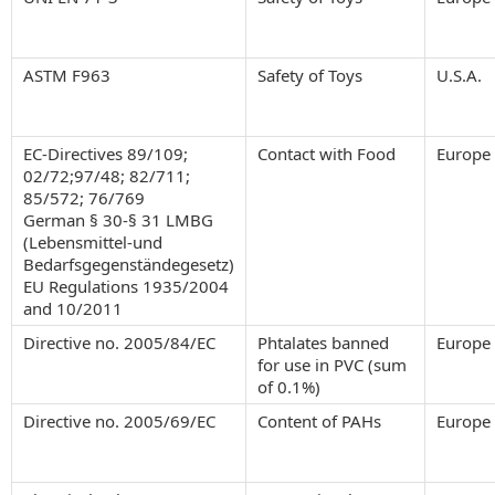
ASTM F963
Safety of Toys
U.S.A.
EC-Directives 89/109;
Contact with Food
Europe
02/72;97/48; 82/711;
85/572; 76/769
German § 30-§ 31 LMBG
(Lebensmittel-und
Bedarfsgegenständegesetz)
EU Regulations 1935/2004
and 10/2011
Directive no. 2005/84/EC
Phtalates banned
Europe
for use in PVC (sum
of 0.1%)
Directive no. 2005/69/EC
Content of PAHs
Europe