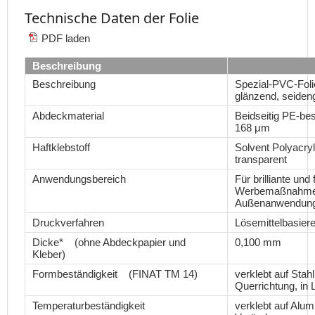
Technische Daten der Folie
PDF laden
Beschreibung
Beschreibung
Spezial-PVC-Folie
glänzend, seiden
Abdeckmaterial
Beidseitig PE-bes
168 μm
Haftklebstoff
Solvent Polyacryl
transparent
Anwendungsbereich
Für brilliante und
Werbemaßnahmen f
Außenanwendun
Druckverfahren
Lösemittelbasiere
Dicke* (ohne Abdeckpapier und
0,100 mm
Kleber)
Formbeständigkeit (FINAT TM 14)
verklebt auf Stah
Querrichtung, in
Temperaturbeständigkeit
verklebt auf Alum