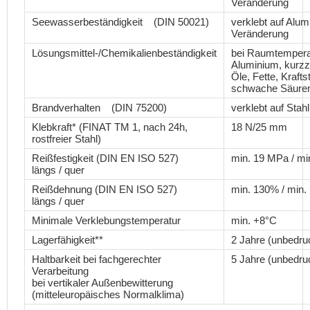
Veränderung
Seewasserbeständigkeit (DIN 50021)
verklebt auf Alu
Veränderung
Lösungsmittel-/Chemikalienbeständigkeit
bei Raumtemperat
Aluminium, kurzz
Öle, Fette, Krafts
schwache Säuren,
Brandverhalten (DIN 75200)
verklebt auf Stah
Klebkraft* (FINAT TM 1, nach 24h,
18 N/25 mm
rostfreier Stahl)
Reißfestigkeit (DIN EN ISO 527)
min. 19 MPa / mi
längs / quer
Reißdehnung (DIN EN ISO 527)
min. 130% / min
längs / quer
Minimale Verklebungstemperatur
min. +8°C
Lagerfähigkeit**
2 Jahre (unbedru
Haltbarkeit bei fachgerechter
5 Jahre (unbedru
Verarbeitung
bei vertikaler Außenbewitterung
(mitteleuropäisches Normalklima)