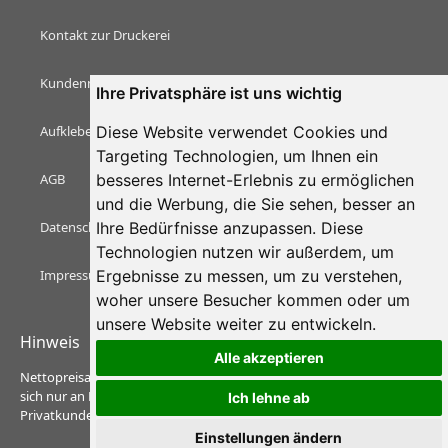
Kontakt zur Druckerei
Kundenmeinungen & Bewertungen
Ihre Privatsphäre ist uns wichtig
Aufkleber Magazin
Diese Website verwendet Cookies und
Targeting Technologien, um Ihnen ein
AGB
besseres Internet-Erlebnis zu ermöglichen
und die Werbung, die Sie sehen, besser an
Datenschutzerklärung
Ihre Bedürfnisse anzupassen. Diese
Technologien nutzen wir außerdem, um
Impressum
Ergebnisse zu messen, um zu verstehen,
woher unsere Besucher kommen oder um
unsere Website weiter zu entwickeln.
Hinweis
Alle akzeptieren
Nettopreisangaben: Zzgl. Versandkosten und Ust. Preise richten
sich nur an Personenkreis des § 9 PAngVO und nicht an
Ich lehne ab
Privatkunden.
Einstellungen ändern